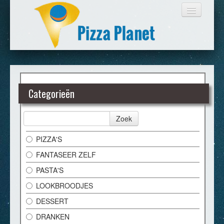
HOME
Categorieën
BESTELLEN
Zoek
LOGIN
PIZZA'S
FANTASEER ZELF
CONTACT
PASTA'S
LOOKBROODJES
DESSERT
DRANKEN