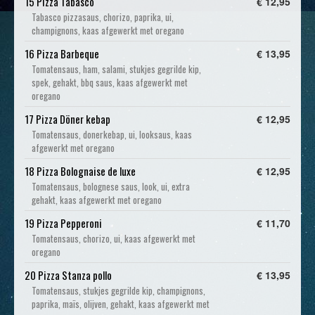
15 Pizza Tabasco
€ 12,95
Tabasco pizzasaus, chorizo, paprika, ui,
champignons, kaas afgewerkt met oregano
16 Pizza Barbeque
€ 13,95
Tomatensaus, ham, salami, stukjes gegrilde kip,
spek, gehakt, bbq saus, kaas afgewerkt met
oregano
17 Pizza Döner kebap
€ 12,95
Tomatensaus, donerkebap, ui, looksaus, kaas
afgewerkt met oregano
18 Pizza Bolognaise de luxe
€ 12,95
Tomatensaus, bolognese saus, look, ui, extra
gehakt, kaas afgewerkt met oregano
19 Pizza Pepperoni
€ 11,70
Tomatensaus, chorizo, ui, kaas afgewerkt met
oregano
20 Pizza Stanza pollo
€ 13,95
Tomatensaus, stukjes gegrilde kip, champignons,
paprika, maïs, olijven, gehakt, kaas afgewerkt met