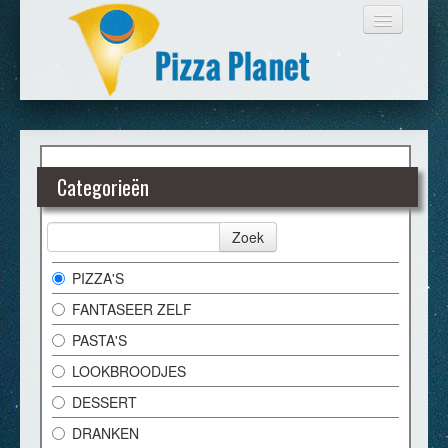
HOME
Categorieën
BESTELLEN
Zoek
LOGIN
PIZZA'S
FANTASEER ZELF
CONTACT
PASTA'S
LOOKBROODJES
DESSERT
DRANKEN