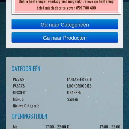
Online bestellingen vandaag niet mogelijk! Gelieve uw bestelling
telefonisch door te geven 059 700 400
Ga naar Categorieën
Ga naar Producten
CATEGORIEËN
PIZZA'S
FANTASEER ZELF
PASTA'S
LOOKBROODJES
DESSERT
DRANKEN
MENUS
Sauzen
Nieuwe Categorie
OPENINGSTIJDEN
Ma
17:00 - 22:00
Di
17:00 - 22:00