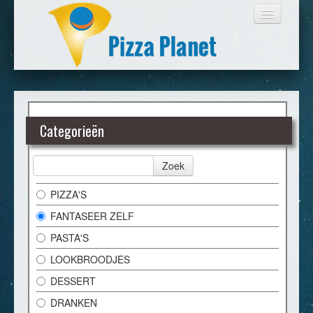
HOME
Categorieën
BESTELLEN
Zoek
LOGIN
PIZZA'S
FANTASEER ZELF
CONTACT
PASTA'S
LOOKBROODJES
DESSERT
DRANKEN