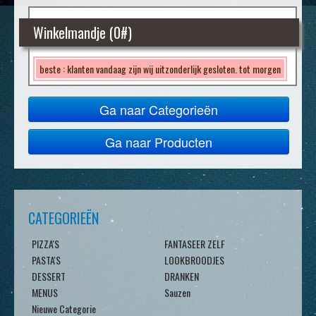
Winkelmandje (
0
#)
beste : klanten vandaag zijn wij uitzonderlijk gesloten. tot morgen
Ga naar Categorieën
Ga naar Producten
CATEGORIEËN
PIZZA'S
FANTASEER ZELF
PASTA'S
LOOKBROODJES
DESSERT
DRANKEN
MENUS
Sauzen
Nieuwe Categorie