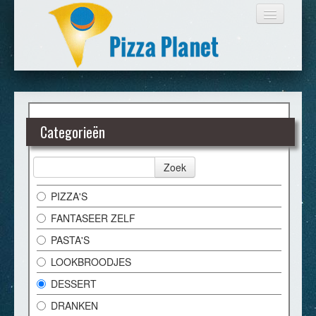
HOME
Categorieën
BESTELLEN
Zoek
LOGIN
PIZZA'S
FANTASEER ZELF
CONTACT
PASTA'S
LOOKBROODJES
DESSERT
DRANKEN